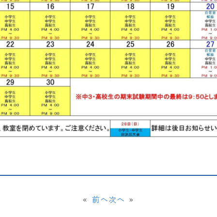
«
前へ
次へ
»