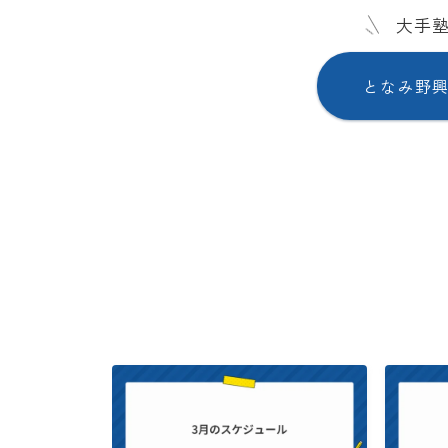
大手
となみ野